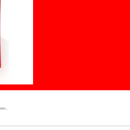
uto...