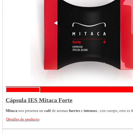
Detalles de producto
Cápsula IES Mitaca Forte
Mitaca
nos presenta un
café
de aromas
fuertes
e
intensos
, con cuerpo, esto es fr
Detalles de producto