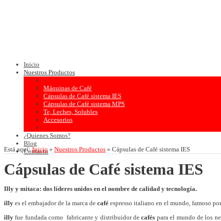
Inicio
Nuestros Productos
Máquinas de Café
Cápsulas de Café sistema IES
Cápsulas de Café sistema MPS
Te, Leches, Solubles
Accesorios
¿Quienes Somos?
Blog
Está aquí:
Inicio
»
Nuestros Productos
»
Cápsulas de Café sistema IES
Contacto
Cápsulas de Café sistema IES
Illy y mitaca: dos líderes unidos en el nombre de calidad y tecnología.
illy
es el embajador de la marca de
café
espresso italiano en el mundo, famoso por
illy
fue fundada como fabricante y distribuidor de
cafés
para el mundo de los ne