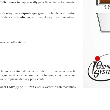
 2006
mitaca
trabaja con
illy
para llevar la perfección del
ón de máquina y
càpsula
que garantiza la plena expresión
cesidades de tu
oficina
, te ofrece el mejor rendimiento en
ranos de
café
enteros.
a zona central de la parte inferior , que se abre a la
los granos de
café
enteros. Esta solución , combinada con
ma de espresso densa y persistente.
ional ( MPS) y se utilizan exclusivamente con máquinas