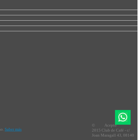
©
Acepto
so.
Saber más
2015 Club de Café - c/
Joan Maragall 43, 08140