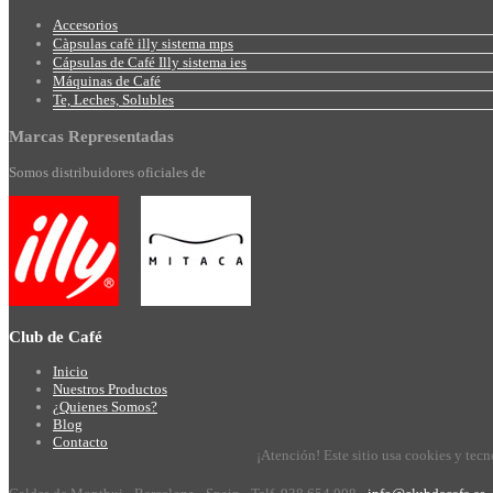
Accesorios
Càpsulas cafè illy sistema mps
Cápsulas de Café Illy sistema ies
Máquinas de Café
Te, Leches, Solubles
Marcas
Representadas
Somos distribuidores oficiales de
Club
de Café
Inicio
Nuestros Productos
¿Quienes Somos?
Blog
Contacto
¡Atención! Este sitio usa cookies y tec