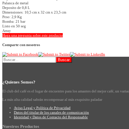
Palanca de metal
Deposito de 0,8 L
Dimensiones: 10,5 cm x 32 cm x 23,5 cm
Peso: 2,9 Kg
Bomba: 21 bar
Listo en 50 seg
Array
Haga una pregunta sobre este producto
Comparte con nosotros
¿Quienes
Somos?
El club del café es el lugar de encuentro para los amantes del mejor café, un vari
La más alta calidad sabrán recompensar al más exquisito paladar
Aviso Legal y Política de Privacidad
Datos del titular de los canales de comunicación
Identidad y Datos de Contacto del Responsable
Nuestros
Productos