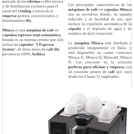
mercado de las
oficinas
coffee service
Las principales características de las
y de distribución exclusiva para el
máquinas de café
en
capsulas Mitaca
canal del
vending
a través de la
son su novedoso diseño, su tamaño
empresa
gestora, concesionarios y
reducido y su facilidad de uso, que
distribuidores
illy
.
incluye la expulsión automática de la
cápsula
y el depósito de agua y de
Mitaca
es una
máquina
de café
en
residuos de fácil extracción.
capsulas espresso semi-automática
,
basada en un sistema cerrado que sólo
La
máquina Mitaca
está diseñada y
utiliza las
cápsulas "I-Espresso
producida íntegramente en Italia, y
System
", de dosis única de
café illy
está disponible en cuatro versiones
pre-mezcla 100%
Arábica
Mitaca I1, Mitaca I3, MitacaI4, Mitaca
I5. Las convierte en la solución
perfecta para oficinas y empresa
con
un consumo propio de
café
que vaya
desde los 2 hasta 15 empleados