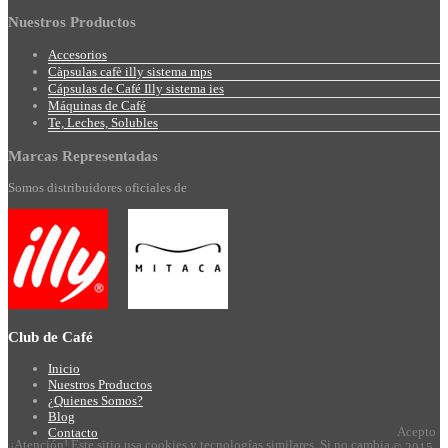
Nuestros
Productos
Accesorios
Càpsulas cafè illy sistema mps
Cápsulas de Café Illy sistema ies
Máquinas de Café
Te, Leches, Solubles
Marcas
Representadas
Somos distribuidores oficiales de
Club
de Café
Inicio
Nuestros Productos
¿Quienes Somos?
Blog
Acepto
Contacto
¡Atención! Este sitio usa cookies y tecnologías similares. Si no cambia
© 2015