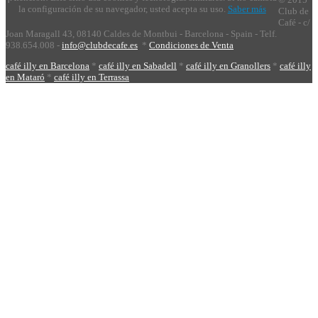
la configuración de su navegador, usted acepta su uso.
Saber más
Club de
Café - c/
Joan Maragall 43, 08140 Caldes de Montbui - Barcelona - Spain - Telf.
938.654.008 -
info@clubdecafe.es
*
Condiciones de Venta
café illy en Barcelona
*
café illy en Sabadell
*
café illy en Granollers
*
café illy
en Mataró
*
café illy en Terrassa