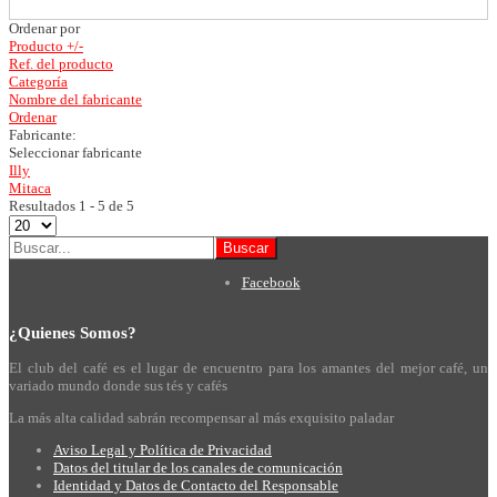
Ordenar por
Producto +/-
Ref. del producto
Categoría
Nombre del fabricante
Ordenar
Fabricante:
Seleccionar fabricante
Illy
Mitaca
Resultados 1 - 5 de 5
Facebook
¿Quienes
Somos?
El club del café es el lugar de encuentro para los amantes del mejor café, un
variado mundo donde sus tés y cafés
La más alta calidad sabrán recompensar al más exquisito paladar
Aviso Legal y Política de Privacidad
Datos del titular de los canales de comunicación
Identidad y Datos de Contacto del Responsable