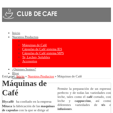
Inicio
Nuestros Productos
Máquinas de Café
Cápsulas de Café sistema IES
Cápsulas de Café sistema MPS
Te, Leches, Solubles
Accesorios
¿Quienes Somos?
Blog
Está aquí:
Inicio
»
Nuestros Productos
»
Máquinas de Café
Contacto
Máquinas de
Permite la preparación de un espresso
Café
perfecto y de todas las variedades con
leche, tales como el
café
cortado, con
leche y
cappuccino
, así como
Illycaffè
ha confiado en la empresa
diferentes variedades de
tés
e
Mitaca
la fabricación de las
maquinas
infusiones
.
de capsulas
con la que se dirige al